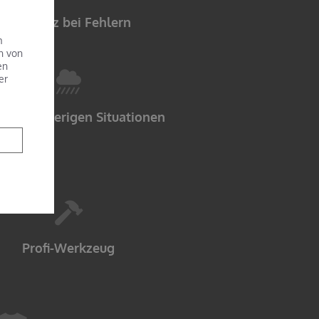
Toleranz bei Fehlern
m
n von
en
er
e in schwierigen Situationen
Profi-Werkzeug