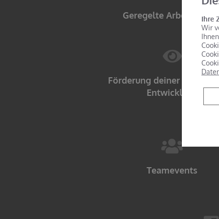
Die
Geregelte Arbeitszeite
Ihre 
Wir v
Ihnen
Cooki
Cooki
Cooki
Daten
Förderung deiner persönli
Entwicklung
Teamevents