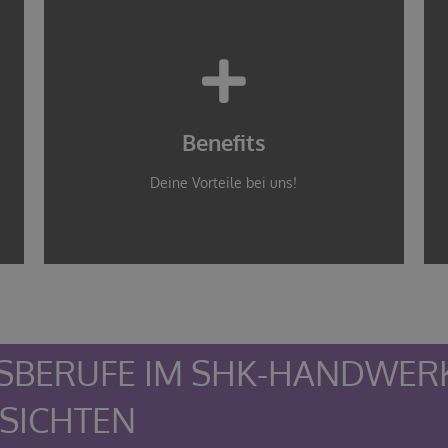
Jetzt ansehen
Warum wir der richtige Betrieb für dich sind.
Benefits
Dein Vorsprung
Deine Vorteile bei uns!
SBERUFE IM SHK-HANDWERK
SICHTEN