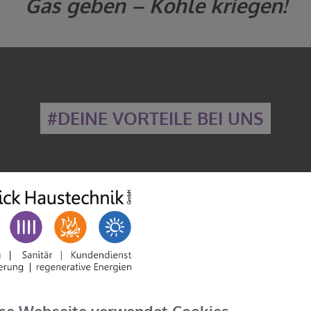
Gas geben – Kohle kriegen!
#DEINE VORTEILE BEI UNS
Einblick in verschiedene
Fachbereiche