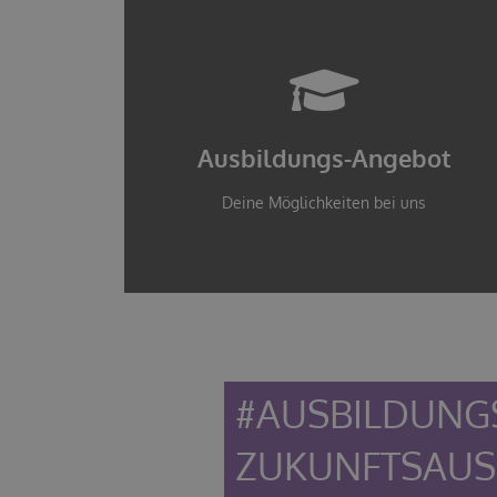
Jetzt informieren
Starte im Handwerk durch!
Ausbildungs-Angebot
Nutze deine Chance
Deine Möglichkeiten bei uns
#AUSBILDUNG
ZUKUNFTSAUS