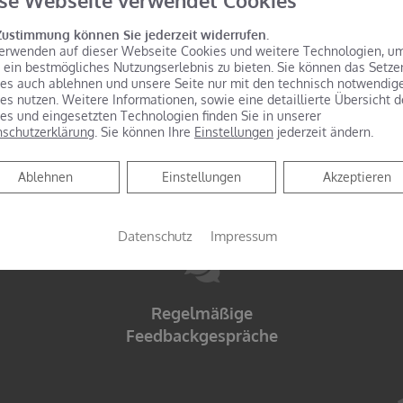
se Webseite verwendet Cookies
n
Wertschätzung deiner Arbeit
Zustimmung können Sie jederzeit widerrufen.
erwenden auf dieser Webseite Cookies und weitere Technologien, u
 ein bestmögliches Nutzungserlebnis zu bieten. Sie können das Setze
es auch ablehnen und unsere Seite nur mit den technisch notwendig
es nutzen. Weitere Informationen, sowie eine detaillierte Übersicht d
es und eingesetzten Technologien finden Sie in unserer
schutzerklärung
. Sie können Ihre
Einstellungen
jederzeit ändern.
chen
Berücksichtigung individueller
Hilf
Bedürfnisse und Werte des
Ablehnen
Ablehnen
Einstellungen
Akzeptieren
Azubis
Datenschutz
Impressum
Regelmäßige
Feedbackgespräche