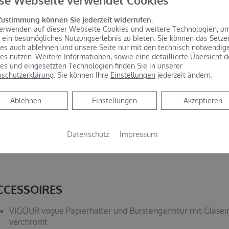
se Webseite verwendet Cookies
Zustimmung können Sie jederzeit widerrufen.
erwenden auf dieser Webseite Cookies und weitere Technologien, u
 ein bestmögliches Nutzungserlebnis zu bieten. Sie können das Setze
es auch ablehnen und unsere Seite nur mit den technisch notwendig
C-ANLAGE
es nutzen. Weitere Informationen, sowie eine detaillierte Übersicht d
es und eingesetzten Technologien finden Sie in unserer
schutzerklärung
. Sie können Ihre
Einstellungen
jederzeit ändern.
VIGOUR vogue Wand-Tiefspül-WC ohne Spülrand, verdeckte
PflegePLUS-Beschichtung und Schallschutzset
Ablehnen
Ablehnen
Einstellungen
Akzeptieren
VIGOUR vogue WC-Sitz mit Edelstahlscharnier und Absenk
Geberit Duofix Wand-WC-Montageelement, 112 cm, mit UP-
Abdeckplatte für 2-Mengen-Spülung, Glas schwarz
Datenschutz
Impressum
CCESSOIRES
VIGOUR vogue Papierhalter und Bürstengarnitur mit Glasein
verchromt