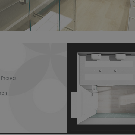
 Protect
ren