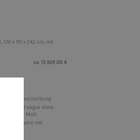
 170 x 90 x 242 cm, mit
ca. 13.309,00 €
tect Plus-Beschichtung
 und VIGOUR vogue shine
, Anthrazit Matt
ch-Wandarmatur mit
rleuchtet