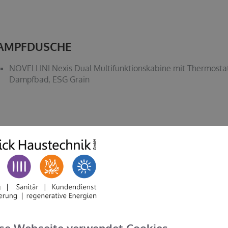
AMPFDUSCHE
NOVELLINI Nexis Dual Multifunktionskabine mit Thermostat,
Dampfbad, ESG Grain
ASCHTISCH-ANLAGE
VIGOUR vogue Doppel-Aufsatzschale, 130 cm, weiß, mit Pro
VIGOUR vogue Konsole, 20 x 50 x 60,6 cm, Anthrazit Matt
Waschtischunterschrank 26 x 49 x 140 cm, 2 Becken, 1 Ausug
VIGOUR vogue Farbset und Unterputzkörper für Waschtis
Bedienungshebel Classic, Ausladung 225 mm, verchromt
VIGOUR vogue LED-Lichtspiegel, 140 x 80 cm, 4-seitig, hinte